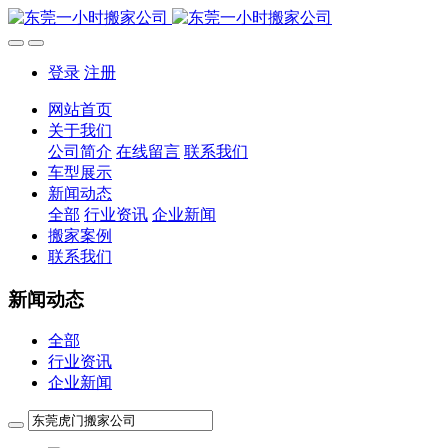
登录
注册
网站首页
关于我们
公司简介
在线留言
联系我们
车型展示
新闻动态
全部
行业资讯
企业新闻
搬家案例
联系我们
新闻动态
全部
行业资讯
企业新闻