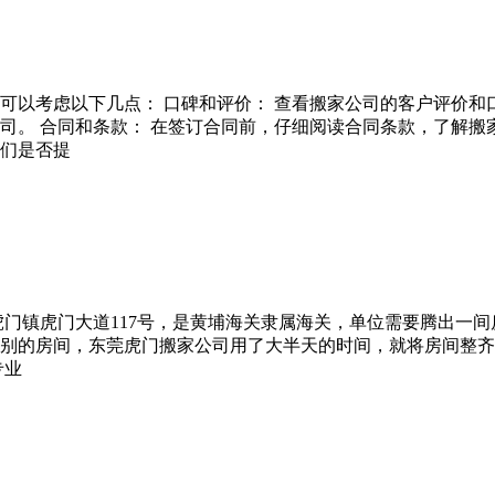
可以考虑以下几点： 口碑和评价： 查看搬家公司的客户评价和
司。 合同和条款： 在签订合同前，仔细阅读合同条款，了解搬
们是否提
虎门镇虎门大道117号，是黄埔海关隶属海关，单位需要腾出一
别的房间，东莞虎门搬家公司用了大半天的时间，就将房间整齐
专业