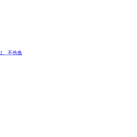
缸、不伤鱼