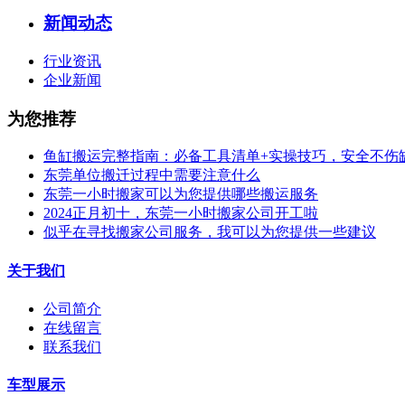
新闻动态
行业资讯
企业新闻
为您推荐
鱼缸搬运完整指南：必备工具清单+实操技巧，安全不伤
东莞单位搬迁过程中需要注意什么
东莞一小时搬家可以为您提供哪些搬运服务
2024正月初十，东莞一小时搬家公司开工啦
似乎在寻找搬家公司服务，我可以为您提供一些建议
关于我们
公司简介
在线留言
联系我们
车型展示