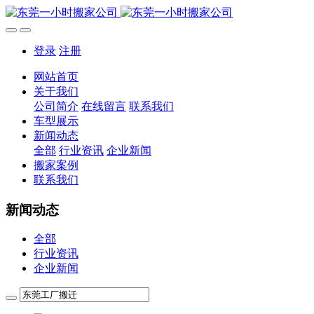
登录
注册
网站首页
关于我们
公司简介
在线留言
联系我们
车型展示
新闻动态
全部
行业资讯
企业新闻
搬家案例
联系我们
新闻动态
全部
行业资讯
企业新闻