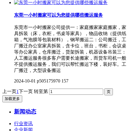
东莞一小时搬家可以为您提供哪些搬运服务
东莞市一小时搬家公司提供一：家庭搬家家庭搬家，家
具拆装（床，衣柜，书桌等家具），物品收纳（提供纸
箱，气泡膜等包装材料），钢琴搬运二：公司搬迁，工
厂搬迁办公室家具拆装，含卡位，班台，书柜，会议桌
等办公家具，仓库搬迁，货架拆装，机器设备吊装三：
人工搬运服务很多客户需要长途搬家，而货车司机一般
不提供搬运服务，我们可以帮忙搬运下楼，装好车。工
厂搬迁，大型设备搬运
2024-10-01
p505175970
157
上一页
1
下一页
转至第
加载更多
新闻动态
行业资讯
企业新闻