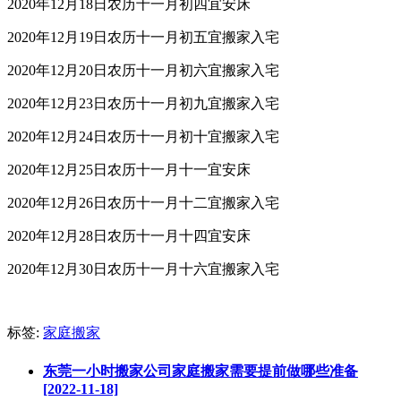
2020年12月18日农历十一月初四宜安床
2020年12月19日农历十一月初五宜搬家入宅
2020年12月20日农历十一月初六宜搬家入宅
2020年12月23日农历十一月初九宜搬家入宅
2020年12月24日农历十一月初十宜搬家入宅
2020年12月25日农历十一月十一宜安床
2020年12月26日农历十一月十二宜搬家入宅
2020年12月28日农历十一月十四宜安床
2020年12月30日农历十一月十六宜搬家入宅
标签:
家庭搬家
东莞一小时搬家公司家庭搬家需要提前做哪些准备
[2022-11-18]