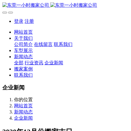
登录
注册
网站首页
关于我们
公司简介
在线留言
联系我们
车型展示
新闻动态
全部
行业资讯
企业新闻
搬家案例
联系我们
企业新闻
你的位置
网站首页
新闻动态
企业新闻